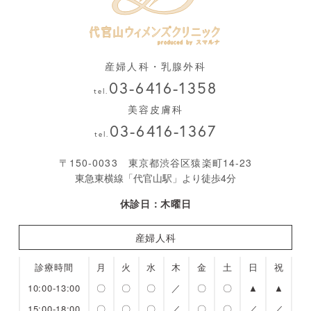
産婦人科・乳腺外科
03-6416-1358
tel.
美容皮膚科
03-6416-1367
tel.
〒150-0033 東京都渋谷区猿楽町14-23
東急東横線「代官山駅」より徒歩4分
休診日：木曜日
産婦人科
診療時間
月
火
水
木
金
土
日
祝
10:00-13:00
〇
〇
〇
／
〇
〇
▲
▲
15:00-18:00
〇
〇
〇
／
〇
〇
／
／