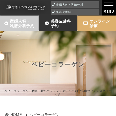
産婦人科・乳腺外科
MENU
美容皮膚科
産婦人科・
美容皮膚科
オンライン
乳腺外科予約
予約
診療
ベビーコラーゲン
ベビーコラーゲン｜代官山駅のウィメンズクリニック|代官山ウィメンズクリニ
ック
HOME
ベビーコラーゲン